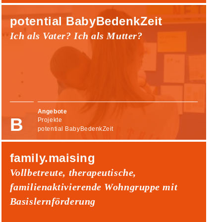
potential BabyBedenkZeit
Ich als Vater? Ich als Mutter?
Angebote
Projekte
potential BabyBedenkZeit
family.maising
Vollbetreute, therapeutische,
familienaktivierende Wohngruppe mit
Basislernförderung