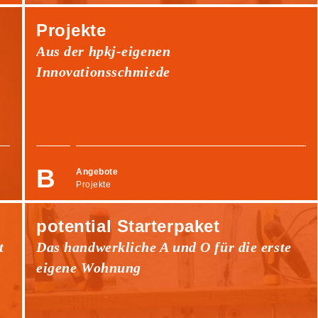
Projekte
Aus der hpkj-eigenen
Innovationsschmiede
Angebote
Projekte
potential Starterpaket
t
Das handwerkliche A und O für die erste
eigene Wohnung