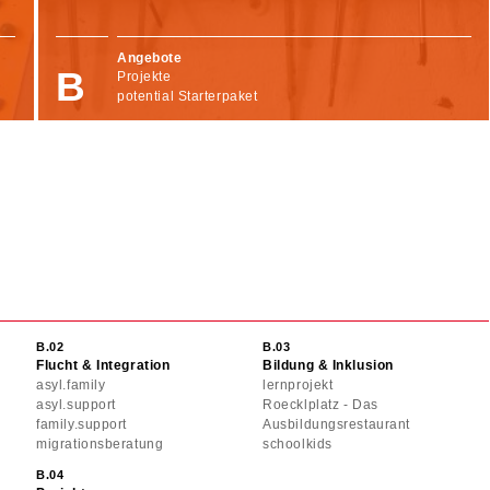
Angebote
Projekte
potential Starterpaket
Flucht & Integration
Bildung & Inklusion
asyl.family
lernprojekt
asyl.support
Roecklplatz - Das
family.support
Ausbildungsrestaurant
migrationsberatung
schoolkids