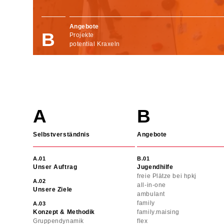
Angebote
Projekte
potential Kraxeln
Navigation
überspringen
Selbstverständnis
Angebote
Unser Auftrag
Jugendhilfe
freie Plätze bei hpkj
all-in-one
Unsere Ziele
ambulant
family
Konzept & Methodik
family.maising
Gruppendynamik
flex