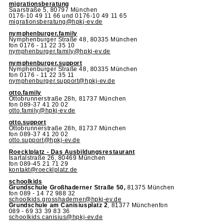
migrationsberatung
Saarstraße 5, 80797 München
0176-10 49 11 66 und 0176-10 49 11 65
migrationsberatung@hpkj-ev.de
nymphenburger.family
Nymphenburger Straße 48, 80335 München
fon 0176 - 11 22 35 10
nymphenburger.family@hpkj-ev.de
nymphenburger.support
Nymphenburger Straße 48, 80335 München
fon 0176 - 11 22 35 11
nymphenburger.support@hpkj-ev.de
otto.family
Ottobrunnerstraße 28h, 81737 München
fon 089-37 41 20 02
otto.family@hpkj-ev.de
otto.support
Ottobrunnerstraße 28h, 81737 München
fon 089-37 41 20 02
otto.support@hpkj-ev.de
Roecklplatz - Das Ausbildungsrestaurant
Isartalstraße 26, 80469 München
fon 089-45 21 71 29
kontakt@roecklplatz.de
schoolkids
Grundschule Großhaderner Straße 50,
81375 München
fon 089 - 14 72 988 32
schoolkids.grosshaderner@hpkj-ev.de
Grundschule am Canisiusplatz 2
, 81377 Münchenfon
089 - 69 33 39 83 36
schoolkids.canisius@hpkj-ev.de