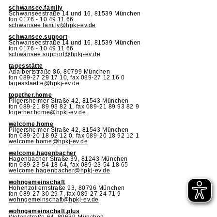
schwansee.family
Schwanseestraße 14 und 16, 81539 München
fon 0176 - 10 49 11 66
schwansee.family@hpkj-ev.de
schwansee.support
Schwanseestraße 14 und 16, 81539 München
fon 0176 - 10 49 11 66
schwansee.support@hpkj-ev.de
tagesstätte
Adalbertstraße 86, 80799 München
fon 089-27 29 17 10, fax 089-27 12 16 0
tagesstaette@hpkj-ev.de
together.home
Pilgersheimer Straße 42, 81543 München
fon 089-21 89 93 82 1, fax 089-21 89 93 82 9
together.home@hpkj-ev.de
welcome.home
Pilgersheimer Straße 42, 81543 München
fon 089-20 18 92 12 0, fax 089-20 18 92 12 1
welcome.home@hpkj-ev.de
welcome.hagenbacher
Hagenbacher Straße 39, 81243 München
fon 089-23 54 18 64, fax 089-23 54 18 65
welcome.hagenbacher@hpkj-ev.de
wohngemeinschaft
Hohenzollernstraße 93, 80796 München
fon 089-27 30 29 7, fax 089-27 24 71 9
wohngemeinschaft@hpkj-ev.de
wohngemeinschaft.plus