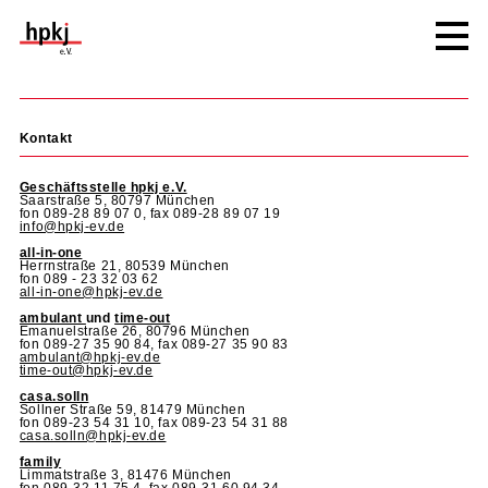
Navigation
Navigation
überspringen
überspringen
Kontakt
Geschäftsstelle hpkj e.V.
Saarstraße 5, 80797 München
fon 089-28 89 07 0, fax 089-28 89 07 19
info@hpkj-ev.de
all-in-one
Herrnstraße 21, 80539 München
fon 089 - 23 32 03 62
all-in-one@hpkj-ev.de
programm
ambulant
und
time-out
Emanuelstraße 26, 80796 München
nis
fon 089-27 35 90 84, fax 089-27 35 90 83
ambulant@hpkj-ev.de
time-out@hpkj-ev.de
ote
casa.solln
bearbeitung
Sollner Straße 59, 81479 München
fon 089-23 54 31 10, fax 089-23 54 31 88
casa.solln@hpkj-ev.de
family
Limmatstraße 3, 81476 München