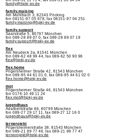
fon 089-32 11 75 4, fax 089-31 60 94 34
family@hpkj-ev.de
r
family.maising
Am Mühlbach 3, 82343 Pöcking
fon 08151-97 05 678, fax 08151-97 04 251
family.maising@hpkj-ev.de
family
.support
r
Saarstraße 5, 80797 München
fon 089-28 89 07 0, fax 089-28 89 07 19
family.support@hpkj-ev.de
flex
r
Am Neudeck 3a, 81541 München
fon 089-62 48 99 44, fax 089-62 50 90 96
flex@hpkj-ev.de
r
flex.home
Pilgersheimer Straße 42, 81543 München
fon 089-95 44 61 01 0, fax 089-95 44 61 02 0
lus
flex.home@hpkj-ev.de
mot
Pilgersheimer Straße 46, 81543 München
fon 0176-10 49 11 24
flex.mot@hpkj-ev.de
jugendhaus
Adalbertstraße 86, 80799 München
fon 089-27 29 17 11, fax 089-27 12 16 0
jugendhaus@hpkj-ev.de
lernprojekt
Pilgersheimerstraße 38, 81543 München
fon 089-21 89 77 46, fax 089-21 89 77 47
lernprojekt@hpkj-ev.de