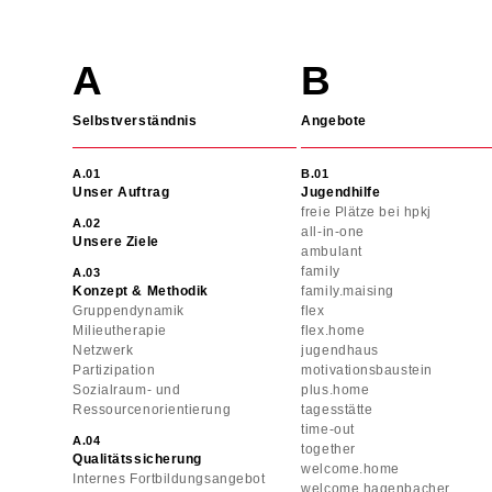
Navigation
überspringen
Selbstverständnis
Angebote
Unser Auftrag
Jugendhilfe
freie Plätze bei hpkj
all-in-one
Unsere Ziele
ambulant
family
Konzept & Methodik
family.maising
Gruppendynamik
flex
Milieutherapie
flex.home
Netzwerk
jugendhaus
Partizipation
motivationsbaustein
Sozialraum- und
plus.home
Ressourcenorientierung
tagesstätte
time-out
together
Qualitätssicherung
welcome.home
Internes Fortbildungsangebot
welcome.hagenbacher