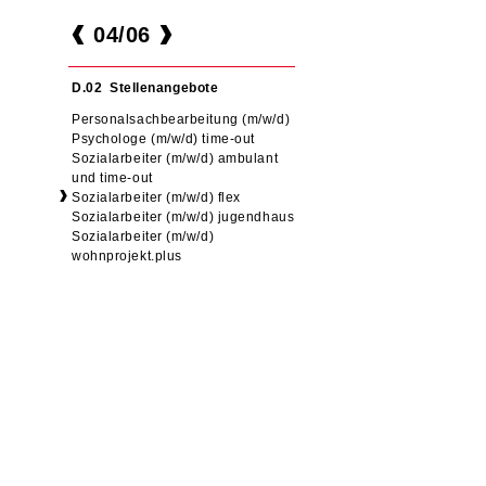
Navigation
04
/
06
überspringen
Navigation
Stellenangebote
überspringen
Personalsachbearbeitung (m/w/d)
Psychologe (m/w/d) time-out
Sozialarbeiter (m/w/d) ambulant
und time-out
Sozialarbeiter (m/w/d) flex
Sozialarbeiter (m/w/d) jugendhaus
Sozialarbeiter (m/w/d)
wohnprojekt.plus