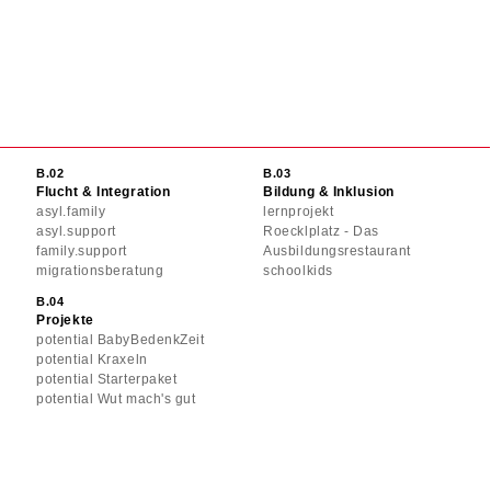
Flucht & Integration
Bildung & Inklusion
asyl.family
lernprojekt
asyl.support
Roecklplatz - Das
family.support
Ausbildungsrestaurant
migrationsberatung
schoolkids
Projekte
potential BabyBedenkZeit
potential Kraxeln
potential Starterpaket
potential Wut mach's gut