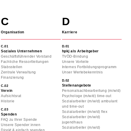
Organisation
Karriere
Soziales Unternehmen
hpkj als Arbeitgeber
Geschäftsführender Vorstand
TVÖD-Bindung
Fachliche Ressortleitungen
Unsere Vorteile
Stabsstellen
Internes Fortbildungsprogramm
Zentrale Verwaltung
Unser Wertebekenntnis
Finanzierung
Stellenangebote
Verein
Personalsachbearbeitung (m/w/d)
Aufsichtsrat
Psychologe (m/w/d) time-out
Historie
Sozialarbeiter (m/w/d) ambulant
und time-out
Sozialarbeiter (m/w/d) flex
Spenden
Sozialarbeiter (m/w/d)
FAQ zu Ihrer Spende
jugendhaus
Unsere Spender:innen
Sozialarbeiter (m/w/d)
Direkt & einfach spenden